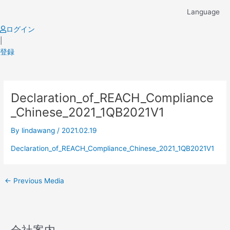
Skip
Language
to
content
ログイン
|
登録
Post
Declaration_of_REACH_Compliance
navigation
_Chinese_2021_1QB2021V1
By
lindawang
/
2021.02.19
Declaration_of_REACH_Compliance_Chinese_2021_1QB2021V1
←
Previous Media