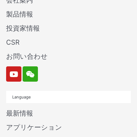
会社案内
製品情報
投資家情報
CSR
お問い合わせ
Y
W
o
e
u
i
t
x
Language
u
i
b
n
最新情報
e
アプリケーション