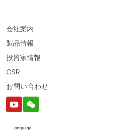
会社案内
製品情報
投資家情報
CSR
お問い合わせ
Y
W
o
e
u
i
t
x
Language
u
i
b
n