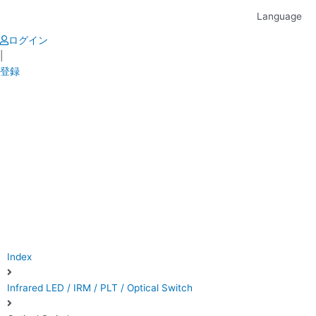
Skip
Language
to
content
ログイン
|
登録
Index
Infrared LED / IRM / PLT / Optical Switch