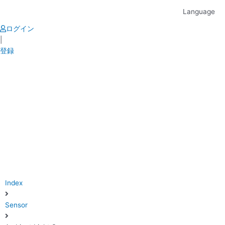
Skip
Language
to
content
ログイン
|
登録
Index
Sensor