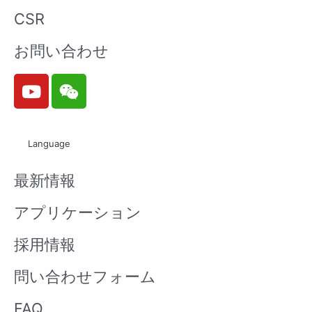
CSR
お問い合わせ
Y
W
o
e
u
i
t
x
Language
u
i
b
n
最新情報
e
アプリケーション
採用情報
問い合わせフォーム
FAQ