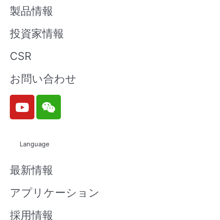
製品情報
投資家情報
CSR
お問い合わせ
Y
W
o
e
u
i
t
x
Language
u
i
b
n
最新情報
e
アプリケーション
採用情報