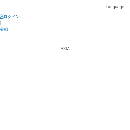
Skip
Language
to
content
ログイン
|
登録
ASIA