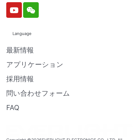
Y
W
o
e
u
i
t
x
Language
u
i
b
n
最新情報
e
アプリケーション
採用情報
問い合わせフォーム
FAQ