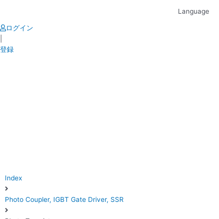
Skip
Language
to
content
ログイン
|
登録
Index
Photo Coupler, IGBT Gate Driver, SSR