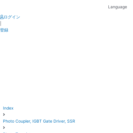
Skip
Language
to
content
ログイン
|
登録
Index
Photo Coupler, IGBT Gate Driver, SSR