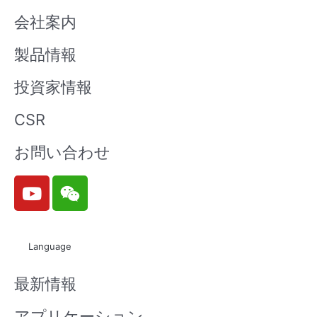
会社案内
製品情報
投資家情報
CSR
お問い合わせ
Y
W
o
e
u
i
t
x
Language
u
i
b
n
最新情報
e
アプリケーション