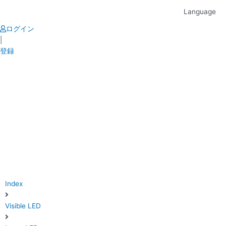
Skip
Language
to
content
ログイン
|
登録
Index
Visible LED