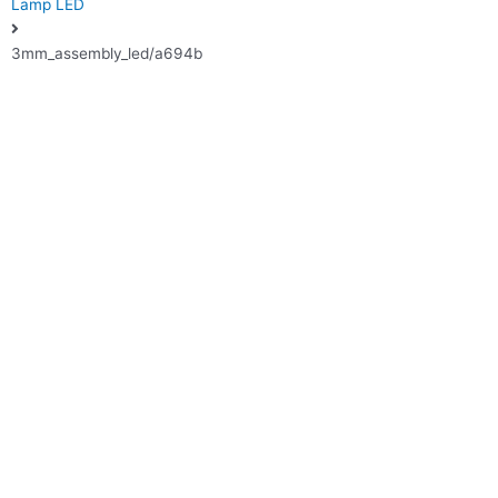
Lamp LED
3mm_assembly_led/a694b