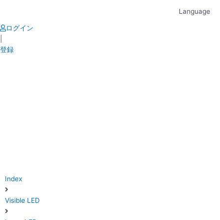
Skip
Language
to
content
ログイン
|
登録
Index
Visible LED