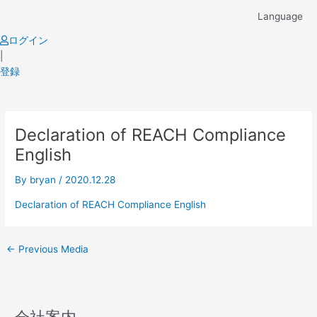
Skip
Language
to
content
ログイン
|
登録
Post
Declaration of REACH Compliance
navigation
English
By
bryan
/
2020.12.28
Declaration of REACH Compliance English
←
Previous Media