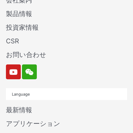
会社案内
製品情報
投資家情報
CSR
お問い合わせ
Y
W
o
e
u
i
t
x
Language
u
i
b
n
最新情報
e
アプリケーション