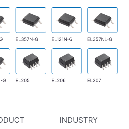
G
EL357N-G
EL121N-G
EL357NL-G
U-G
EL205
EL206
EL207
ODUCT
INDUSTRY
EL212
EL213
EL215