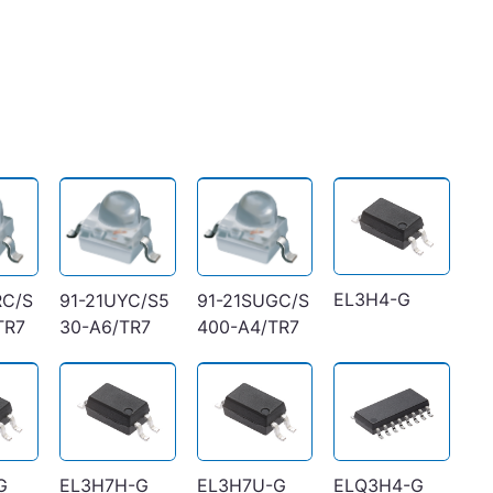
EL3H4-G
RC/S
91-21UYC/S5
91-21SUGC/S
TR7
30-A6/TR7
400-A4/TR7
G
EL3H7H-G
EL3H7U-G
ELQ3H4-G