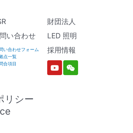
SR
財団法人
問い合わせ
LED 照明
ELD205
ELD206
ELD207
採用情報
問い合わせフォーム
拠点一覧
Y
W
問合項目
o
e
u
i
ELD217
EL1010-G
EL1012-G
t
x
u
i
ポリシー
b
n
e
ice
G
EL1017-G
EL1018-G
EL1019-G