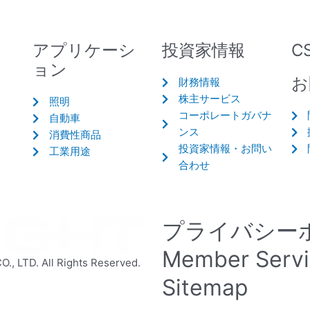
アプリケーシ
投資家情報
C
ョン
お
EL216
EL217
財務情報
株主サービス
照明
コーポレートガバナ
自動車
ンス
消費性商品
投資家情報・お問い
工業用途
合わせ
ELD211
ELD213
プライバシー
Member Serv
 LTD. All Rights Reserved.
EL1013-G
EL1014-
Sitemap