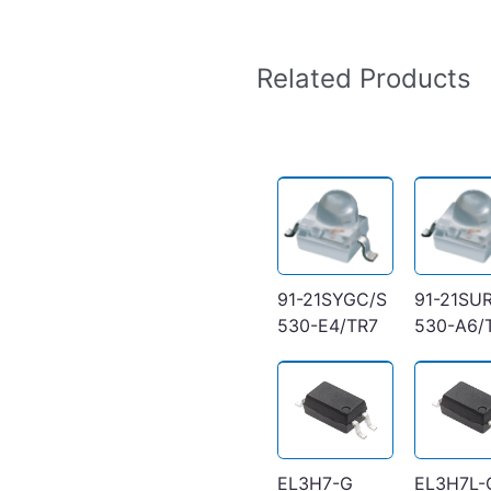
Related Products
91-21SYGC/S
91-21SU
530-E4/TR7
530-A6/
EL3H7-G
EL3H7L-