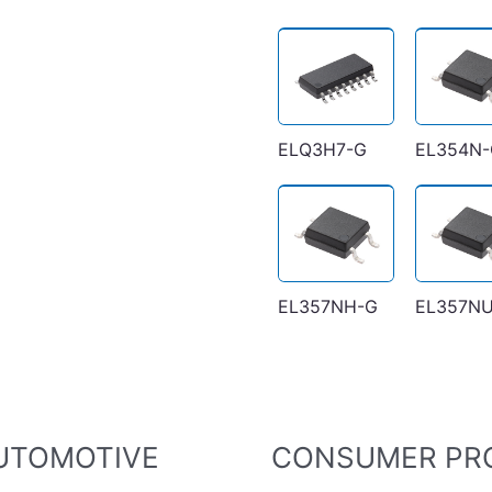
ELQ3H7-G
EL354N-
EL357NH-G
EL357N
UTOMOTIVE
CONSUMER PR
EL208
EL211