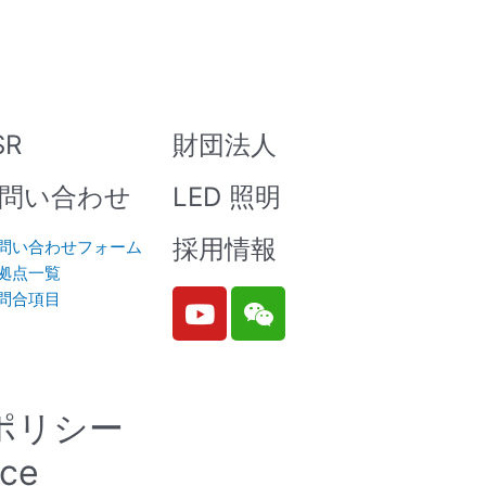
SR
財団法人
問い合わせ
LED 照明
採用情報
問い合わせフォーム
拠点一覧
Y
W
問合項目
o
e
u
i
t
x
u
i
ポリシー
b
n
e
ice