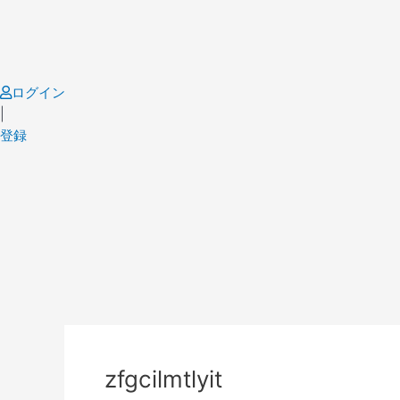
Skip
to
content
ログイン
|
登録
Post
navigation
zfgcilmtlyit