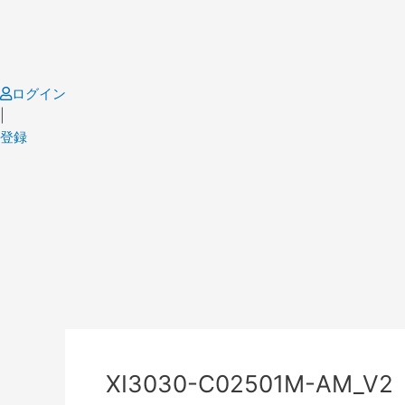
Skip
to
content
ログイン
|
登録
Post
navigation
XI3030-C02501M-AM_V2