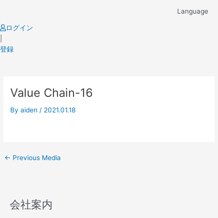
Skip
Language
to
content
ログイン
|
登録
Post
Value Chain-16
navigation
By
aiden
/
2021.01.18
←
Previous Media
会社案内