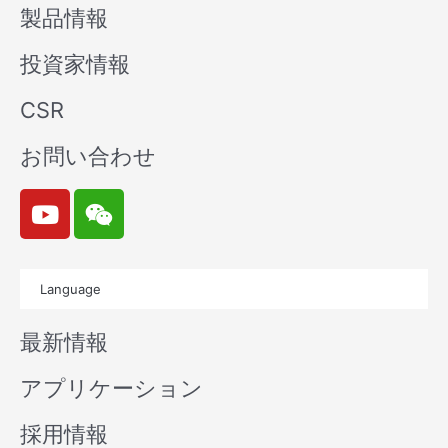
製品情報
投資家情報
CSR
お問い合わせ
Y
W
o
e
u
i
t
x
Language
u
i
b
n
最新情報
e
アプリケーション
採用情報