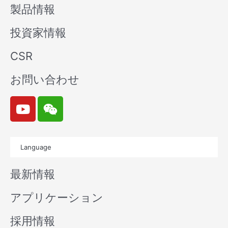
製品情報
投資家情報
CSR
お問い合わせ
Y
W
o
e
u
i
t
x
Language
u
i
b
n
最新情報
e
アプリケーション
採用情報