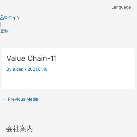
Skip
Language
to
content
ログイン
|
登録
Post
Value Chain-11
navigation
By
aiden
/
2021.01.18
←
Previous Media
会社案内