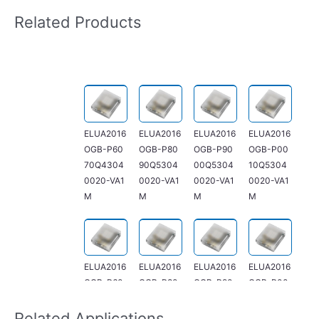
Related Products
ELUA2016
ELUA2016
ELUA2016
ELUA2016
OGB-P60
OGB-P80
OGB-P90
OGB-P00
70Q4304
90Q5304
00Q5304
10Q5304
0020-VA1
0020-VA1
0020-VA1
0020-VA1
M
M
M
M
ELUA2016
ELUA2016
ELUA2016
ELUA2016
OGB-P60
OGB-P80
OGB-P90
OGB-P00
70R13040
90R4304
00R5304
10R53040
060-V21M
0060-V21
0060-V21
060-V21M
Related Applications