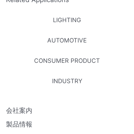
M
M
LIGHTING
ELUA2016
ELUA2016
ELUA2016
ELUA2016
AUTOMOTIVE
OGB-P60
OGB-P80
OGB-P90
OGB-P00
70T53240
90T73240
00T7324
10T73240
500-VD1
500-VD1
0500-VD1
500-VD1
CONSUMER PRODUCT
M
M
M
M
INDUSTRY
ELUA2835
ELUA2835
ELUA2835
ELUA2835
TG0-P607
TG0-P809
TG0-P90
TG0-P001
0R53040
0R53040
00R5304
0R53040
会社案内
060-VA1D
060-VA1D
0060-VA1
060-VA1D
D
製品情報