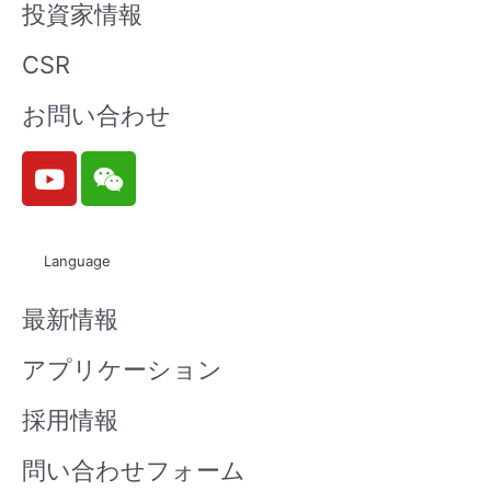
投資家情報
ELUA2835
ELUA3535
ELUA3535
ELUA3535
CSR
TG0-P90
OGB-P60
OGB-P80
OGB-P90
00SC130
70U2324
90U2324
00U2324
お問い合わせ
40150-VA
0500-VD1
0500-VD1
0500-VD1
1D
M
M
M
Y
W
o
e
u
i
t
x
ELUA3535
ELUA3535
ELUA3535
ELUA3535
Language
u
i
OGB-P00
OG5-P607
OG5-P809
OG5-P90
b
n
10U23240
0U132405
0U23240
00U2324
最新情報
e
500-VD1
00-VD1M
500-VD1
0500-VD1
M
M
M
アプリケーション
採用情報
ELUA3535
ELUA3535
ELUA3535
ELUA3535
問い合わせフォーム
NU3-P60
NU3-P80
NU6-P607
OG5-P001