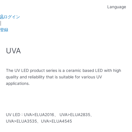
Skip
Language
to
content
ログイン
|
登録
UVA
The UV LED product series is a ceramic based LED with high
quality and reliability that is suitable for various UV
applications.
UV LED : UVA>ELUA2016、 UVA>ELUA2835、
UVA>ELUA3535、UVA>ELUA4545