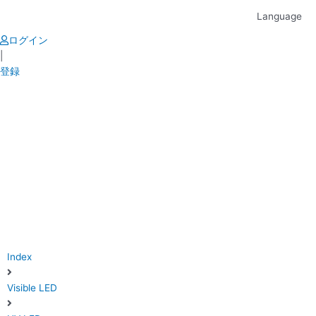
Skip
Language
to
content
ログイン
|
登録
Index
Visible LED