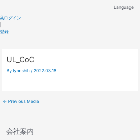
Skip
Language
to
content
ログイン
|
登録
Post
UL_CoC
navigation
By
lynnshih
/
2022.03.18
←
Previous Media
会社案内