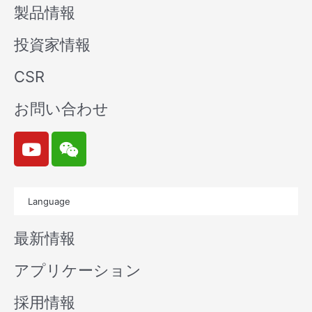
製品情報
投資家情報
CSR
お問い合わせ
Y
W
o
e
u
i
t
x
Language
u
i
b
n
最新情報
e
アプリケーション
採用情報