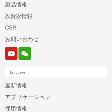
製品情報
投資家情報
CSR
お問い合わせ
Y
W
o
e
u
i
t
x
Language
u
i
b
n
最新情報
e
アプリケーション
採用情報