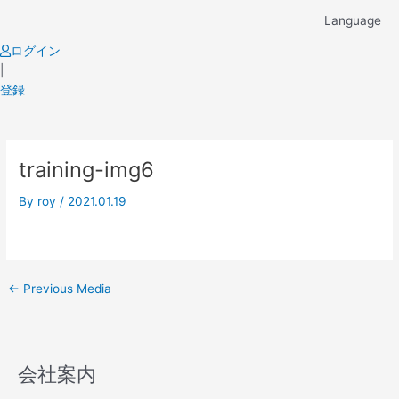
Skip
Language
to
content
ログイン
|
登録
Post
training-img6
navigation
By
roy
/
2021.01.19
←
Previous Media
会社案内