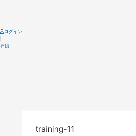
Skip
to
content
ログイン
|
登録
Post
navigation
training-11