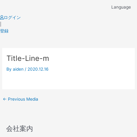
Skip
Language
to
content
ログイン
|
登録
Post
Title-Line-m
navigation
By
aiden
/
2020.12.16
←
Previous Media
会社案内