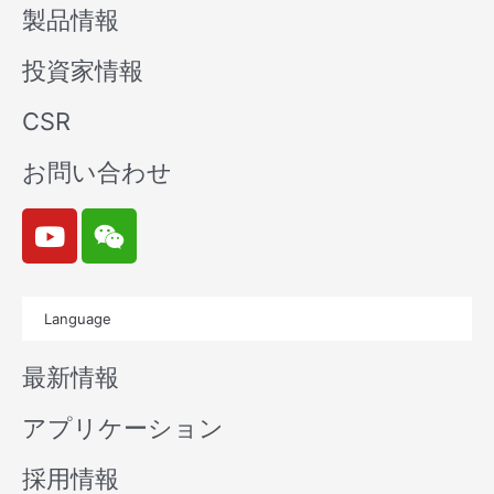
製品情報
投資家情報
CSR
お問い合わせ
Y
W
o
e
u
i
t
x
Language
u
i
b
n
最新情報
e
アプリケーション
採用情報