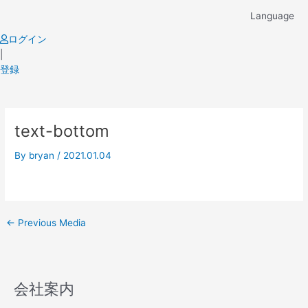
Skip
Language
to
content
ログイン
|
登録
Post
text-bottom
navigation
By
bryan
/
2021.01.04
←
Previous Media
会社案内