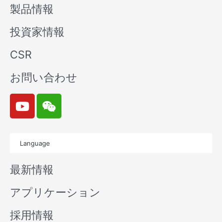
製品情報
投資家情報
CSR
お問い合わせ
Y
W
o
e
u
i
t
x
Language
u
i
b
n
最新情報
e
アプリケーション
採用情報