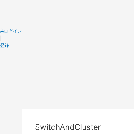
Skip
to
content
ログイン
|
登録
Post
navigation
SwitchAndCluster