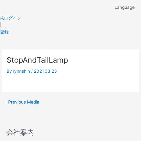
Skip
Language
to
content
ログイン
|
登録
Post
StopAndTailLamp
navigation
By
lynnshih
/
2021.03.23
←
Previous Media
会社案内