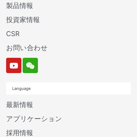
製品情報
投資家情報
CSR
お問い合わせ
Y
W
o
e
u
i
t
x
Language
u
i
b
n
最新情報
e
アプリケーション
採用情報