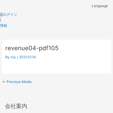
Skip
Language
to
content
ログイン
|
登録
Post
revenue04-pdf105
navigation
By
roy
/
2021.01.14
←
Previous Media
会社案内