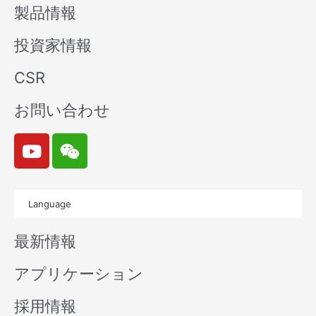
製品情報
投資家情報
CSR
お問い合わせ
Y
W
o
e
u
i
t
x
Language
u
i
b
n
最新情報
e
アプリケーション
採用情報