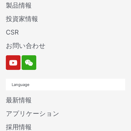
製品情報
投資家情報
CSR
お問い合わせ
Y
W
o
e
u
i
t
x
Language
u
i
b
n
最新情報
e
アプリケーション
採用情報