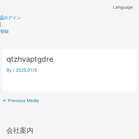
Skip
Language
to
content
ログイン
|
登録
Post
qtzhvaptgdre
navigation
By
/
2025.01.15
←
Previous Media
会社案内