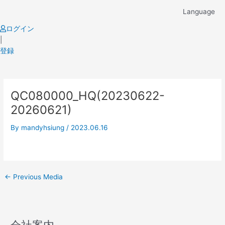
Skip
Language
to
content
ログイン
|
登録
Post
QC080000_HQ(20230622-
navigation
20260621)
By
mandyhsiung
/
2023.06.16
←
Previous Media