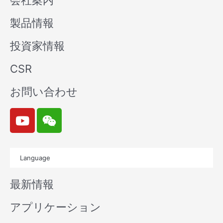
会社案内
製品情報
投資家情報
CSR
お問い合わせ
Y
W
o
e
u
i
t
x
Language
u
i
b
n
最新情報
e
アプリケーション