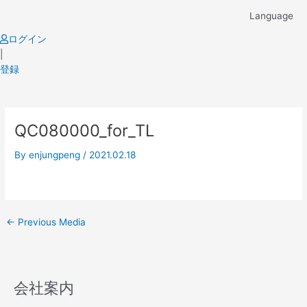
Skip
Language
to
content
ログイン
|
登録
Post
QC080000_for_TL
navigation
By
enjungpeng
/
2021.02.18
←
Previous Media
会社案内