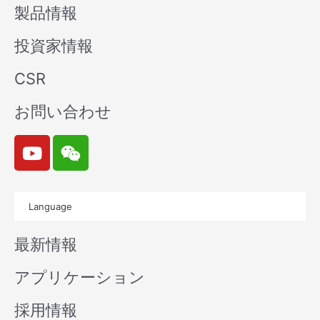
製品情報
投資家情報
CSR
お問い合わせ
Y
W
o
e
u
i
t
x
Language
u
i
b
n
最新情報
e
アプリケーション
採用情報