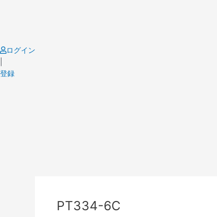
Skip
to
content
ログイン
|
登録
Post
navigation
PT334-6C