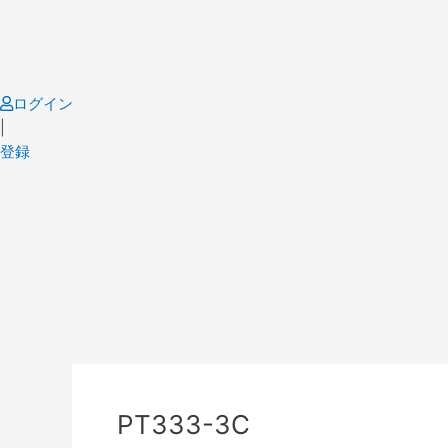
Skip
to
content
ログイン
|
登録
Post
navigation
PT333-3C