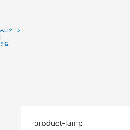
Skip
to
content
ログイン
|
登録
Post
navigation
product-lamp