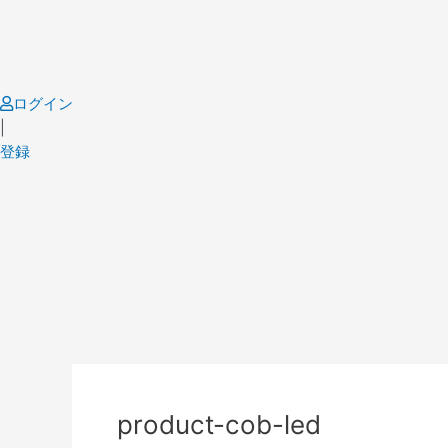
Skip
to
content
ログイン
|
登録
Post
navigation
product-cob-led