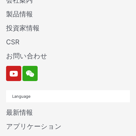
会社案内
製品情報
投資家情報
CSR
お問い合わせ
Y
W
o
e
u
i
t
x
Language
u
i
b
n
最新情報
e
アプリケーション