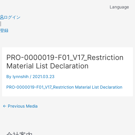
Skip
Language
to
content
ログイン
|
登録
Post
PRO-0000019-F01_V17_Restriction
navigation
Material List Declaration
By
lynnshih
/
2021.03.23
PRO-0000019-F01_V17_Restriction Material List Declaration
←
Previous Media