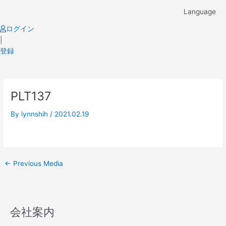
Skip
Language
to
content
ログイン
|
登録
Post
PLT137
navigation
By
lynnshih
/
2021.02.19
←
Previous Media
会社案内