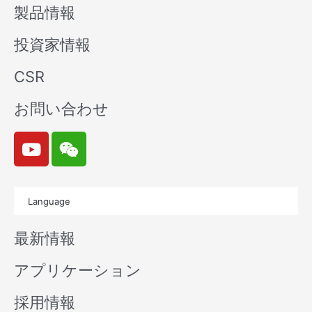
製品情報
投資家情報
CSR
お問い合わせ
Y
W
o
e
u
i
t
x
Language
u
i
b
n
最新情報
e
アプリケーション
採用情報