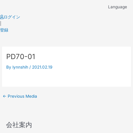
Skip
Language
to
content
ログイン
|
登録
Post
PD70-01
navigation
By
lynnshih
/
2021.02.19
←
Previous Media
会社案内