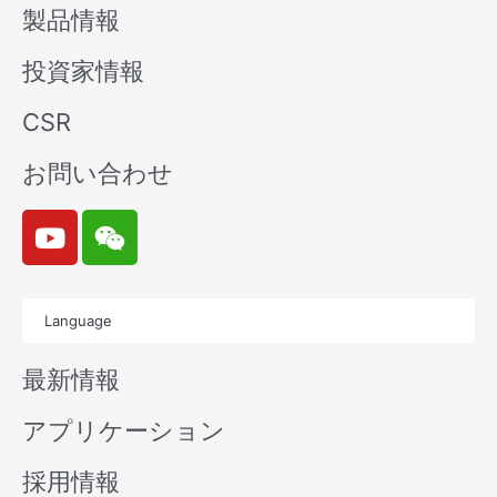
製品情報
投資家情報
CSR
お問い合わせ
Y
W
o
e
u
i
t
x
Language
u
i
b
n
最新情報
e
アプリケーション
採用情報