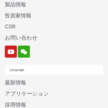
製品情報
投資家情報
CSR
お問い合わせ
Y
W
o
e
u
i
t
x
Language
u
i
b
n
最新情報
e
アプリケーション
採用情報