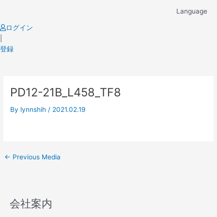
Skip
Language
to
content
ログイン
|
登録
Post
PD12-21B_L458_TF8
navigation
By
lynnshih
/
2021.02.19
←
Previous Media
会社案内