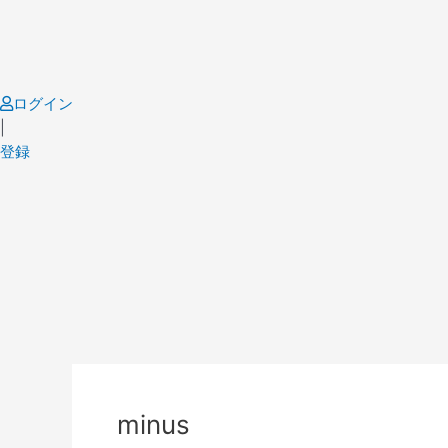
Skip
to
content
ログイン
|
登録
Post
navigation
minus