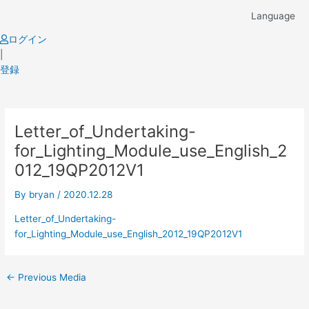
Skip
Language
to
content
ログイン
|
登録
Post
Letter_of_Undertaking-
navigation
for_Lighting_Module_use_English_2
012_19QP2012V1
By
bryan
/
2020.12.28
Letter_of_Undertaking-
for_Lighting_Module_use_English_2012_19QP2012V1
←
Previous Media