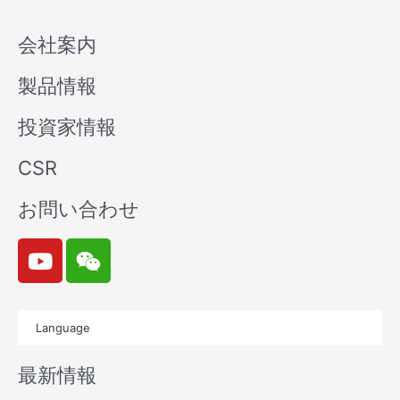
会社案内
製品情報
投資家情報
CSR
お問い合わせ
Y
W
o
e
u
i
t
x
Language
u
i
b
n
最新情報
e