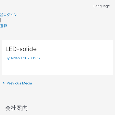
Skip
Language
to
content
ログイン
|
登録
Post
LED-solide
navigation
By
aiden
/
2020.12.17
←
Previous Media
会社案内