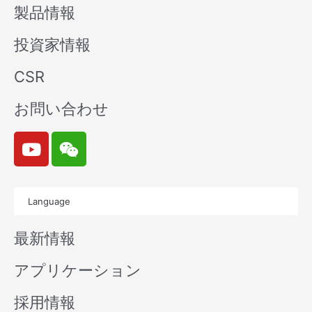
製品情報
投資家情報
CSR
お問い合わせ
Y
W
o
e
u
i
t
x
Language
u
i
b
n
最新情報
e
アプリケーション
採用情報