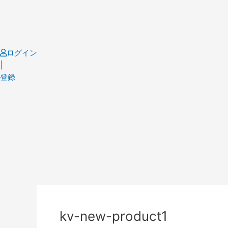
Skip
to
content
ログイン
|
登録
Post
navigation
kv-new-product1