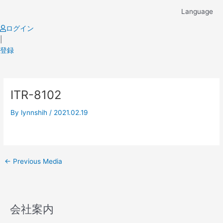
Skip
Language
to
content
ログイン
|
登録
Post
ITR-8102
navigation
By
lynnshih
/
2021.02.19
←
Previous Media
会社案内