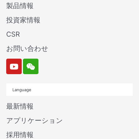
製品情報
投資家情報
CSR
お問い合わせ
Y
W
o
e
u
i
t
x
Language
u
i
b
n
最新情報
e
アプリケーション
採用情報