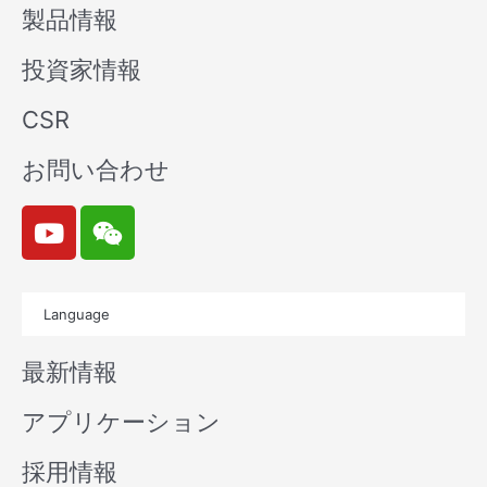
製品情報
投資家情報
CSR
お問い合わせ
Y
W
o
e
u
i
t
x
Language
u
i
b
n
最新情報
e
アプリケーション
採用情報