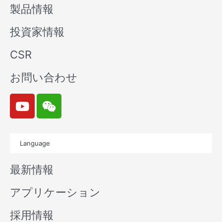
製品情報
投資家情報
CSR
お問い合わせ
Y
W
o
e
u
i
t
x
Language
u
i
b
n
最新情報
e
アプリケーション
採用情報