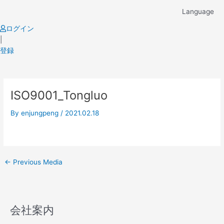
Skip
Language
to
content
ログイン
|
登録
Post
ISO9001_Tongluo
navigation
By
enjungpeng
/
2021.02.18
←
Previous Media
会社案内