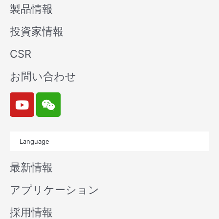
製品情報
投資家情報
CSR
お問い合わせ
Y
W
o
e
u
i
t
x
Language
u
i
b
n
最新情報
e
アプリケーション
採用情報