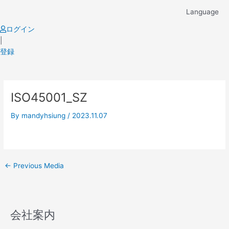
Skip
Language
to
content
ログイン
|
登録
Post
ISO45001_SZ
navigation
By
mandyhsiung
/
2023.11.07
←
Previous Media
会社案内