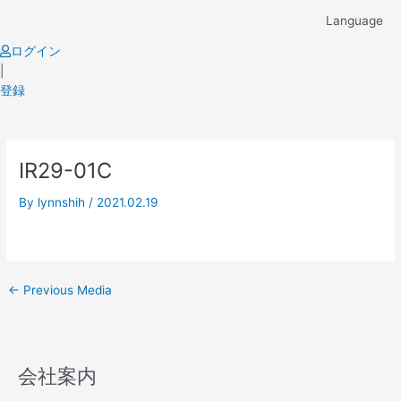
Skip
Language
to
content
ログイン
|
登録
Post
IR29-01C
navigation
By
lynnshih
/
2021.02.19
←
Previous Media
会社案内