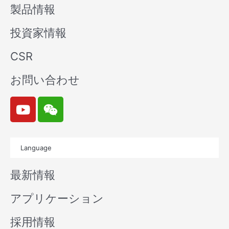
製品情報
投資家情報
CSR
お問い合わせ
Y
W
o
e
u
i
t
x
Language
u
i
b
n
最新情報
e
アプリケーション
採用情報