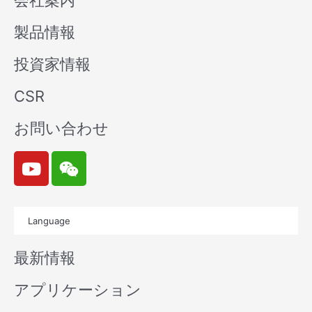
会社案内
製品情報
投資家情報
CSR
お問い合わせ
Y
W
o
e
u
i
t
x
Language
u
i
b
n
最新情報
e
アプリケーション