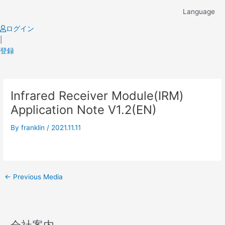
Skip
Language
to
content
ログイン
|
登録
Post
Infrared Receiver Module(IRM)
navigation
Application Note V1.2(EN)
By
franklin
/
2021.11.11
←
Previous Media