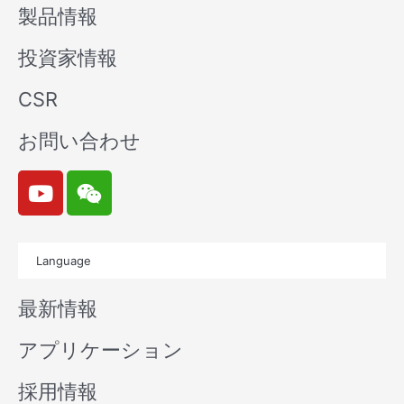
製品情報
投資家情報
CSR
お問い合わせ
Y
W
o
e
u
i
t
x
Language
u
i
b
n
最新情報
e
アプリケーション
採用情報