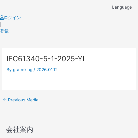
Skip
Language
to
content
ログイン
|
登録
Post
IEC61340-5-1-2025-YL
navigation
By
graceking
/
2026.01.12
←
Previous Media
会社案内