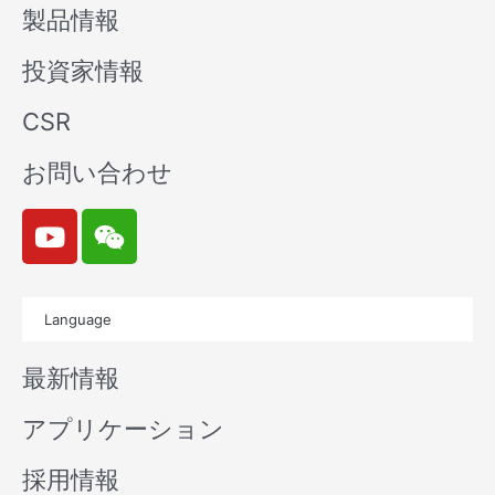
製品情報
投資家情報
CSR
お問い合わせ
Y
W
o
e
u
i
t
x
Language
u
i
b
n
最新情報
e
アプリケーション
採用情報