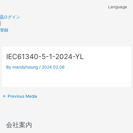
Skip
Language
to
content
ログイン
|
登録
Post
IEC61340-5-1-2024-YL
navigation
By
mandyhsiung
/
2024.02.06
←
Previous Media
会社案内